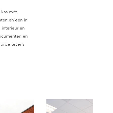
e kas met
mten en een in
interieur en
documenten en
orde tevens