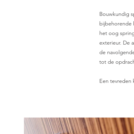
Bouwkundig spe
bijbehorende 
het oog sprin
exterieur. De
de navolgend
tot de opdrach
Een tevreden k