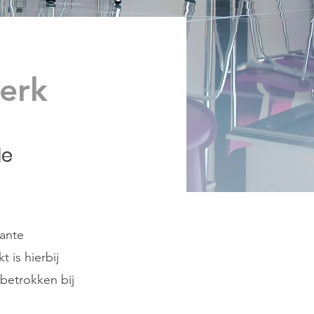
erk
de
tante
 is hierbij
betrokken bij