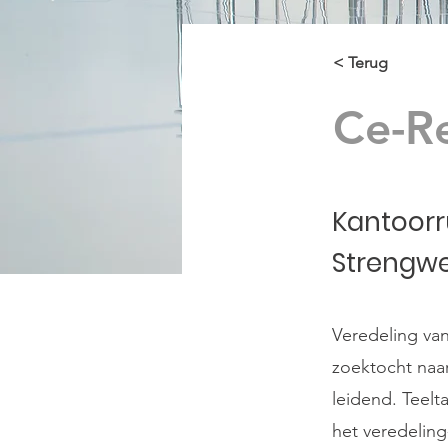
< Terug
Ce-R
Kantoorr
Strengw
Veredeling van
zoektocht naa
leidend. Teelt
het veredeling