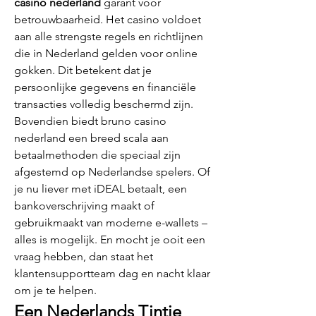
casino nederland
 garant voor 
betrouwbaarheid. Het casino voldoet 
aan alle strengste regels en richtlijnen 
die in Nederland gelden voor online 
gokken. Dit betekent dat je 
persoonlijke gegevens en financiële 
transacties volledig beschermd zijn.
Bovendien biedt bruno casino 
nederland een breed scala aan 
betaalmethoden die speciaal zijn 
afgestemd op Nederlandse spelers. Of 
je nu liever met iDEAL betaalt, een 
bankoverschrijving maakt of 
gebruikmaakt van moderne e-wallets – 
alles is mogelijk. En mocht je ooit een 
vraag hebben, dan staat het 
klantensupportteam dag en nacht klaar 
om je te helpen.
Een Nederlands Tintje