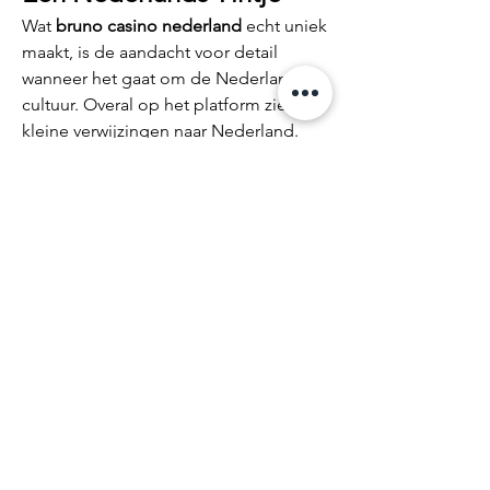
Wat 
bruno casino nederland
 echt uniek 
maakt, is de aandacht voor detail 
wanneer het gaat om de Nederlandse 
cultuur. Overal op het platform zie je 
kleine verwijzingen naar Nederland. 
Van windmolens in de achtergronden 
van spellen tot speciale thema’s rond 
Koningsdag of Sinterklaas. Het is alsof 
je een stukje van Nederland 
meeneemt, waar je ook ter wereld mag 
zijn.
En dan hebben we het nog niet eens 
gehad over de taal. Hoewel veel 
internationale casino’s slechts een 
basisvertaling bieden, spreekt bruno 
casino nederland perfect Nederlands. 
Geen rare fouten of knullige 
vertalingen – nee, hier voel je je echt 