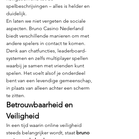
spelbeschrijvingen – alles is helder en 
duidelijk.
En laten we niet vergeten de sociale 
aspecten. Bruno Casino Nederland 
biedt verschillende manieren om met 
andere spelers in contact te komen. 
Denk aan chatfuncties, leaderboard-
systemen en zelfs multiplayer spellen 
waarbij je samen met vrienden kunt 
spelen. Het voelt alsof je onderdeel 
bent van een levendige gemeenschap, 
in plaats van alleen achter een scherm 
te zitten.
Betrouwbaarheid en 
Veiligheid
In een tijd waarin online veiligheid 
steeds belangrijker wordt, staat 
bruno 