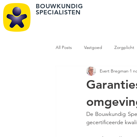
BOUWKUNDIG
SPECIALISTEN
All Posts
Vastgoed
Zorgplicht
Evert Bregman
1 n
Omgevingsvergunning
Vastg
Garantie
omgevin
De Bouwkundig Speci
gecertificeerde kwali