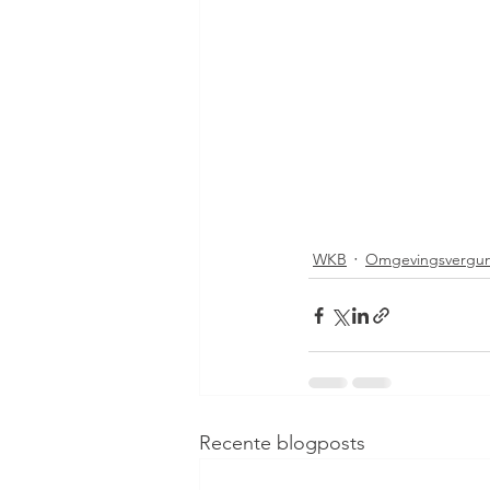
WKB
Omgevingsvergu
Recente blogposts