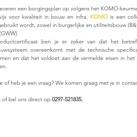
leveren een borgingsplan op volgens het KOMO-keurm
js voor kwaliteit in bouw en infra. 
KOMO
 is een coll
ruikt wordt, zowel in burgerlijke en utiliteitsbouw (B&U)
 (GWW).
ctcertificaat ben je er zeker van dat het betreff
wsysteem overeenkomt met de technische specificati
omen en dat het voldoet aan de vermelde eisen in het ce
en.
ie of heb je een vraag? We komen graag met je in conta
e
 of bel ons direct op 
0297-521835.