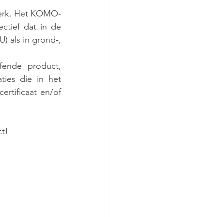
erk. Het KOMO-
ectief dat in de 
 als in grond-, 
ende product, 
es die in het 
rtificaat en/of 
ct!