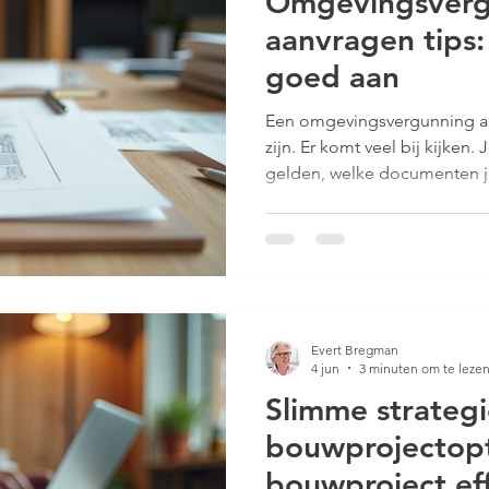
Omgevingsverg
aanvragen tips:
goed aan
Een omgevingsvergunning a
zijn. Er komt veel bij kijken
gelden, welke documenten j
proces soepel doorloopt. In 
tips om je aanvraag zo vlot m
voorkom je vertragingen en
Omgevingsvergunning aanvra
eerste stap is duidelijkheid 
Wat wil je precies doen? Ee
Evert Bregman
4 jun
3 minuten om te leze
Slimme strateg
bouwprojectopti
bouwproject eff