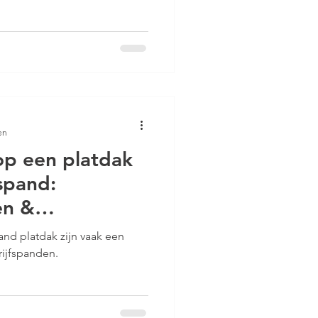
dig uit te voeren. In deze
JOP verplicht is voor VvE's
at zijn MJOP plannen voor VvE
rzicht van alle
die aan een gebouw moeten
en
p een platdak
spand:
en &
nd platdak zijn vaak een
rijfspanden.