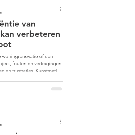
en
iëntie van
kan verbeteren
oot
e woningrenovatie of een
oject, fouten en vertragingen
n en frustraties. Kunstmatige
euwe mogelijkheden om deze
n bouwprocessen efficiënter
en