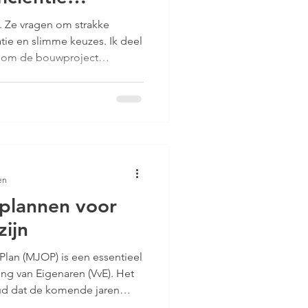
 Ze vragen om strakke
ie en slimme keuzes. Ik deel
n om de bouwproject
voorkom je vertragingen,
s. Dit artikel helpt je om
l te laten verlopen.
gen: de basis Efficiëntie
Zonder duidelijk doel en
m is het essentieel om:
en
lannen voor
ijn
lan (MJOP) is een essentieel
ng van Eigenaren (VvE). Het
oud dat de komende jaren
 het lastig om kosten te