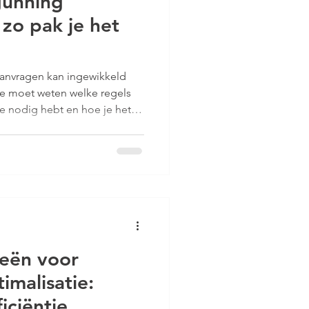
unning
 zo pak je het
anvragen kan ingewikkeld
. Je moet weten welke regels
e nodig hebt en hoe je het
deze blog deel ik praktische
ogelijk te laten verlopen. Zo
 onnodige kosten.
gen tips: waar begin je? De
krijgen over je bouwproject.
n aanbouw, een nieuw
n
ieën voor
malisatie:
iciëntie