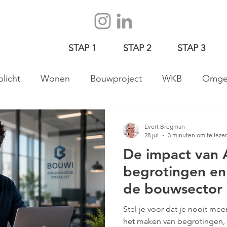
STAP 1
STAP 2
STAP 3
licht
Wonen
Bouwproject
WKB
Omgev
ergunning
Vastgoed
Evert Bregman
28 jul
3 minuten om te leze
De impact van 
begrotingen en
de bouwsector
Stel je voor dat je nooit me
het maken van begrotingen, 