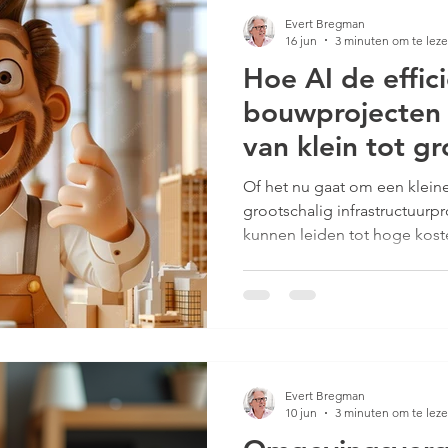
Evert Bregman
16 jun
3 minuten om te lez
Hoe AI de effic
bouwprojecten 
van klein tot gr
Of het nu gaat om een klein
grootschalig infrastructuurpr
kunnen leiden tot hoge koste
intelligentie (AI) biedt ni
uitdagingen aan te pakken e
te maken.
Evert Bregman
10 jun
3 minuten om te lez