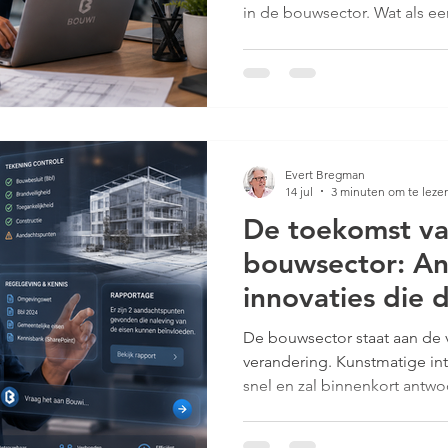
in de bouwsector. Wat als e
voor je kan doen, snel en fo
aan de vooravond van een gr
Kunstmatige intelligentie (A
die nu nog handmatig gebeur
AI de toekomst van de bouw
betekent voor professionals 
Evert Bregman
14 jul
3 minuten om te leze
De toekomst va
bouwsector: A
innovaties die 
transformeren
De bouwsector staat aan de
verandering. Kunstmatige inte
snel en zal binnenkort antwo
bouwgerelateerde vragen. De
zomaar willekeurig, maar ge