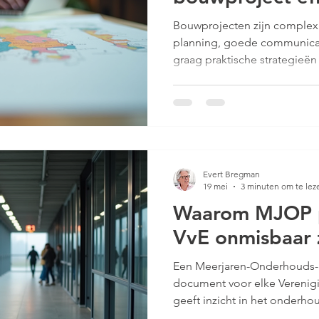
verhogen
Bouwprojecten zijn complex.
planning, goede communicat
graag praktische strategieë
efficiëntie te verhogen. Zo 
onnodige kosten en frustratie
projecten soepel en succesvo
Bouwproject efficiëntie verho
begint met een helder plan. 
structuur loop je vast. Daaro
Evert Bregman
Duidelijke
19 mei
3 minuten om te lez
Waarom MJOP p
VvE onmisbaar z
Een Meerjaren-Onderhouds-P
document voor elke Verenigi
geeft inzicht in het onderh
nodig is. Zonder zo’n plan is