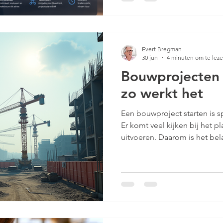
ervaring en kennis van bouwk
betekent dat AI niet alleen s
betrouwbaarder kan worden 
Evert Bregman
30 jun
4 minuten om te lez
Bouwprojecten 
zo werkt het
Een bouwproject starten is 
Er komt veel kijken bij het p
uitvoeren. Daarom is het be
zonder zorgen aan te pakken. 
Met de juiste aanpak voorko
grip op het proces. Zo zorg j
verloopt en het eindresultaat
ogen had. Bouwprojecten zo
bouwproject zonder zorgen