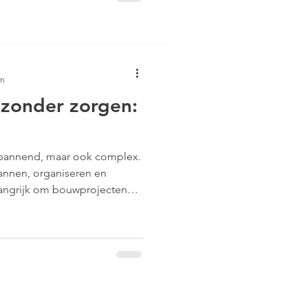
undig specialisten. Dit
neller, maar ook
dan ooit tevoren
en
zonder zorgen:
spannend, maar ook complex.
lannen, organiseren en
langrijk om bouwprojecten
Ik leg uit hoe je dat doet.
m je verrassingen en houd je
e dat je project soepel
 precies wordt wat je voor
nder zorgen: de basis Een
 begint met een goede