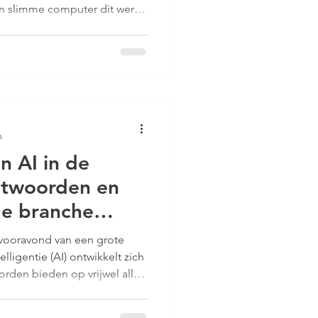
en slimme computer dit werk
utloos? De bouwsector staat
ote verandering.
I) kan veel taken overnemen
en. Dit artikel verkent hoe
 kan veranderen en wat dat
in deze sector.
n
n AI in de
ntwoorden en
de branche
 vooravond van een grote
lligentie (AI) ontwikkelt zich
orden bieden op vrijwel alle
ze antwoorden zijn niet
baseerd op jarenlange