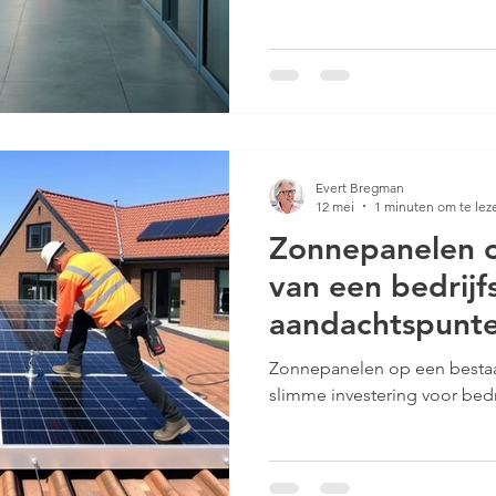
voorspellen en onderhoud tij
blog leg ik uit waarom een M
en wat de voordelen zijn. W
precies? Een MJOP is een ove
onderhoudswerkzaamheden 
ge
Evert Bregman
12 mei
1 minuten om te lez
Zonnepanelen o
van een bedrijf
aandachtspunt
stappenplan
Zonnepanelen op een bestaa
slimme investering voor bed