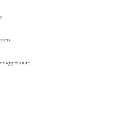
n:
sten.
teruggestuurd.