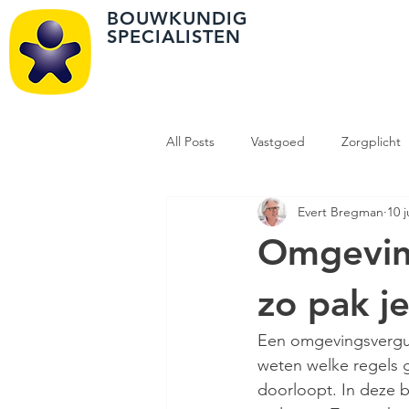
BOUWKUNDIG
SPECIALISTEN
All Posts
Vastgoed
Zorgplicht
Evert Bregman
10 
Omgevingsvergunning
Vastg
Omgeving
zo pak j
Een omgevingsvergunn
weten welke regels 
doorloopt. In deze bl