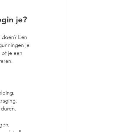
gin je?
es doen? Een 
gunningen je 
 of je een 
eren.
lding.
raging.
 duren.
gen, 