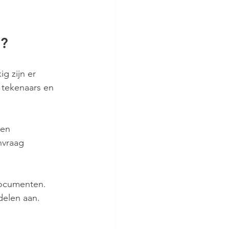
g?
g zijn er 
 tekenaars en 
Een 
nvraag 
ocumenten. 
delen aan.