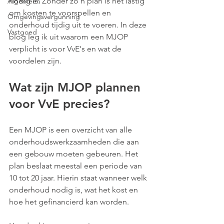
nodig is. Zonder zo’n plan is het lastig 
Algemeen
om kosten te voorspellen en 
Omgevingsvergunning
onderhoud tijdig uit te voeren. In deze 
Vastgoed
blog leg ik uit waarom een MJOP 
verplicht is voor VvE's en wat de 
voordelen zijn.
Wat zijn MJOP plannen 
voor VvE precies?
Een MJOP is een overzicht van alle 
onderhoudswerkzaamheden die aan 
een gebouw moeten gebeuren. Het 
plan beslaat meestal een periode van 
10 tot 20 jaar. Hierin staat wanneer welk 
onderhoud nodig is, wat het kost en 
hoe het gefinancierd kan worden. 