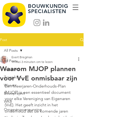
BOUWKUNDIG
SPECIALISTEN
Post
All Posts
Evert Bregman
All Posts
19 mei
3 minuten om te lezen
Waarom MJOP plannen
Vastgoed
voor VvE onmisbaar zijn
Zorgplicht
Wonen
Een Meerjaren-Onderhouds-Plan 
(MJOP) is een essentieel document 
Bouwproject
voor elke Vereniging van Eigenaren 
WKB
(VvE). Het geeft inzicht in het 
Omgevingsvergunning
onderhoud dat de komende jaren 