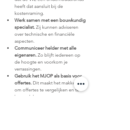
heeft dat aansluit bij de 
kostenraming.
Werk samen met een bouwkundig 
specialist.
 Zij kunnen adviseren 
over technische en financiële 
aspecten.
Communiceer helder met alle 
eigenaren.
 Zo blijft iedereen op 
de hoogte en voorkom je 
verrassingen.
Gebruik het MJOP als basis voor 
offertes.
 Dit maakt het makkelijker 
om offertes te vergelijken en te 
beoordelen.
Door deze stappen te volgen, blijft het 
gebouw in goede staat en zijn de 
kosten voorspelbaar.